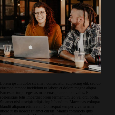
Lorem ipsum dolor sit amet, consectetur adipiscing elit, sed do
eiusmod tempor incididunt ut labore et dolore magna aliqua.
Fames ac turpis egestas maecenas pharetra convallis. Eu
scelerisque felis imperdiet proin fermentum leo vel orci porta.
Sit amet nisl suscipit adipiscing bibendum. Maecenas volutpat
blandit aliquam etiam erat. Consequat semper viverra nam
libero justo laoreet sit amet cursus. Mauris commodo quis