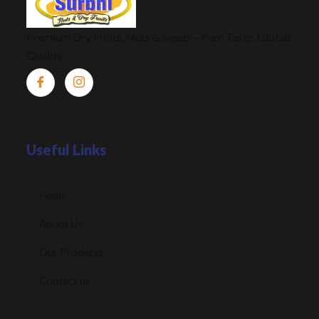
Premium Dry Fruits, Nuts & Seeds – Pure Taste. Global
Quality
Useful Links
Home
About Us
Our Products
Contact us