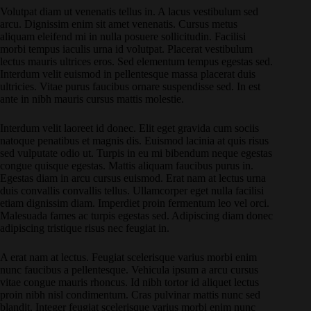
Volutpat diam ut venenatis tellus in. A lacus vestibulum sed
arcu. Dignissim enim sit amet venenatis. Cursus metus
aliquam eleifend mi in nulla posuere sollicitudin. Facilisi
morbi tempus iaculis urna id volutpat. Placerat vestibulum
lectus mauris ultrices eros. Sed elementum tempus egestas sed.
Interdum velit euismod in pellentesque massa placerat duis
ultricies. Vitae purus faucibus ornare suspendisse sed. In est
ante in nibh mauris cursus mattis molestie.
Interdum velit laoreet id donec. Elit eget gravida cum sociis
natoque penatibus et magnis dis. Euismod lacinia at quis risus
sed vulputate odio ut. Turpis in eu mi bibendum neque egestas
congue quisque egestas. Mattis aliquam faucibus purus in.
Egestas diam in arcu cursus euismod. Erat nam at lectus urna
duis convallis convallis tellus. Ullamcorper eget nulla facilisi
etiam dignissim diam. Imperdiet proin fermentum leo vel orci.
Malesuada fames ac turpis egestas sed. Adipiscing diam donec
adipiscing tristique risus nec feugiat in.
A erat nam at lectus. Feugiat scelerisque varius morbi enim
nunc faucibus a pellentesque. Vehicula ipsum a arcu cursus
vitae congue mauris rhoncus. Id nibh tortor id aliquet lectus
proin nibh nisl condimentum. Cras pulvinar mattis nunc sed
blandit. Integer feugiat scelerisque varius morbi enim nunc