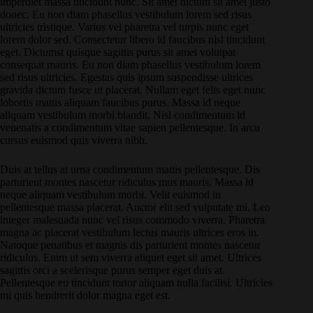
imperdiet massa tincidunt nunc. Sit amet dictum sit amet justo
donec. Eu non diam phasellus vestibulum lorem sed risus
ultricies tristique. Varius vel pharetra vel turpis nunc eget
lorem dolor sed. Consectetur libero id faucibus nisl tincidunt
eget. Dictumst quisque sagittis purus sit amet volutpat
consequat mauris. Eu non diam phasellus vestibulum lorem
sed risus ultricies. Egestas quis ipsum suspendisse ultrices
gravida dictum fusce ut placerat. Nullam eget felis eget nunc
lobortis mattis aliquam faucibus purus. Massa id neque
aliquam vestibulum morbi blandit. Nisl condimentum id
venenatis a condimentum vitae sapien pellentesque. In arcu
cursus euismod quis viverra nibh.
Duis at tellus at urna condimentum mattis pellentesque. Dis
parturient montes nascetur ridiculus mus mauris. Massa id
neque aliquam vestibulum morbi. Velit euismod in
pellentesque massa placerat. Auctor elit sed vulputate mi. Leo
integer malesuada nunc vel risus commodo viverra. Pharetra
magna ac placerat vestibulum lectus mauris ultrices eros in.
Natoque penatibus et magnis dis parturient montes nascetur
ridiculus. Enim ut sem viverra aliquet eget sit amet. Ultrices
sagittis orci a scelerisque purus semper eget duis at.
Pellentesque eu tincidunt tortor aliquam nulla facilisi. Ultricies
mi quis hendrerit dolor magna eget est.