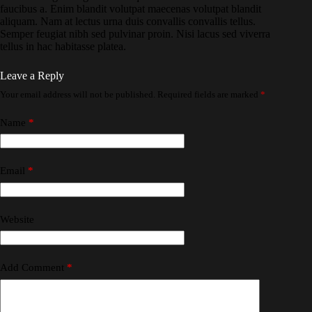
faucibus a. Enim blandit volutpat maecenas volutpat blandit
aliquam. Nam at lectus urna duis convallis convallis tellus.
Semper feugiat nibh sed pulvinar proin. Nisi lacus sed viverra
tellus in hac habitasse platea.
Leave a Reply
Your email address will not be published.
Required fields are marked
*
Name
*
Email
*
Website
Add Comment
*